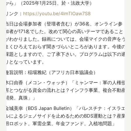
から」（2025年1月25日、於・法政大学）
リンク：
https://youtu.be/4ImTIOaw7S8
当日は会場参加者（登壇者含む）が36名、オンライン参
加者が171名でした。改めて関心の高いテーマであること
がわかりました。録画については、会場マイクの音声をう
まくひろえておらず聞きづらいところがあります。今後の
課題としますので、ご了承下さい。プログラムは以下の通
りとなっています。
趣旨説明：稲場雅紀（アフリカ日本協議会）
木口由香（メコン・ウォッチ）「ミャンマー：軍の人権侵
害とつながる資金の流れとは？インフラ事業、複合不動産
開発、真珠」」
金城美幸（BDS Japan Bulletin）「パレスチナ：イスラエ
ルによるジェノサイドを止めるためのBDS運動とは？産業
用ロボット、軍需企業、年金ファンド、入植地問題」