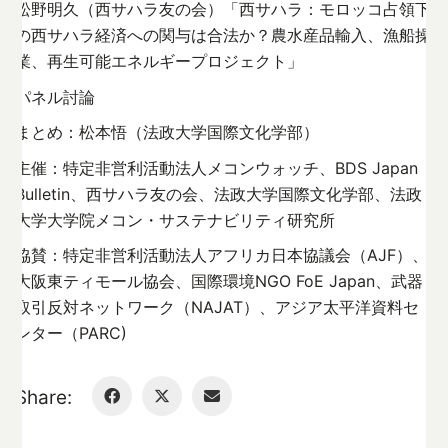
松野明久（西サハラ友の会）「西サハラ：モロッコ占領下
の西サハラ経済への関与は合法か？農水産品輸入、漁船操
業、再生可能エネルギープロジェクト」
パネル討論
まとめ：松本悟（法政大学国際文化学部）
主催：特定非営利活動法人メコンウォッチ、BDS Japan
Bulletin、西サハラ友の会、法政大学国際文化学部、法政
大学大学院メコン・サステナビリティ研究所
協賛：特定非営利活動法人アフリカ日本協議会（AJF）、
大阪東ティモール協会、国際環境NGO FoE Japan、武器
取引反対ネットワーク（NAJAT）、アジア太平洋資料セ
ンター（PARC)
Share: