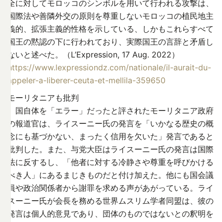
全に対してモロッコのシンボルを用いて行われる攻撃は、
国際法や善隣外交の原則を尊重しないモロッコの植民地主
義的、拡張主義的性格を示している、しかもこれらすべて
国王の黙認の下に行われており、実際国王の言辞と矛盾し
ないと述べた。（L’Expression, 17 Aug. 2022）
https://www.lexpressiondz.com/nationale/il-aurait-du-
appeler-a-liberer-ceuta-et-mellila-359650
モーリタニアも批判
国自体を「エラー」だったと評されたモーリタニア政府
の報道官は、ライスーニー氏の発言を「いかなる歴史の概
念にも基づかない、まったく信用を欠いた」発言であると
批判した。また、与党大臣はライスーニー氏の発言は国際
法に反するし、「他者に対する冷静さや尊重を呼びかける
べき人」にあるまじきものだと付け加えた。他にも国会議
員や政治関係者から謝罪を求める声があがっている。ライ
スーニー氏が会長を務める世界ムスリム学者同盟は、彼の
発言は個人的意見であり、団体のものではないとの釈明を