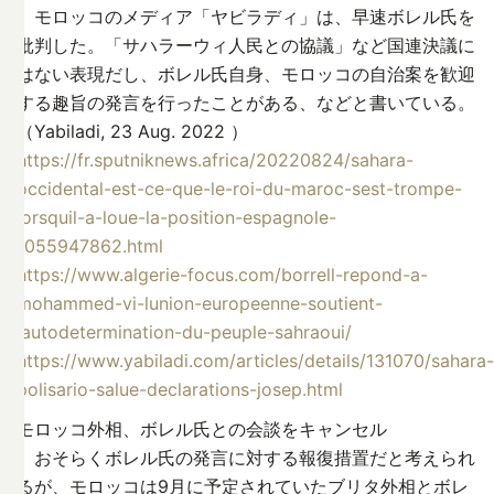
モロッコのメディア「ヤビラディ」は、早速ボレル氏を
批判した。「サハラーウィ人民との協議」など国連決議に
はない表現だし、ボレル氏自身、モロッコの自治案を歓迎
する趣旨の発言を行ったことがある、などと書いている。
（Yabiladi, 23 Aug. 2022 ）
https://fr.sputniknews.africa/20220824/sahara-
occidental-est-ce-que-le-roi-du-maroc-sest-trompe-
lorsquil-a-loue-la-position-espagnole-
1055947862.html
https://www.algerie-focus.com/borrell-repond-a-
mohammed-vi-lunion-europeenne-soutient-
lautodetermination-du-peuple-sahraoui/
https://www.yabiladi.com/articles/details/131070/sahara-
polisario-salue-declarations-josep.html
モロッコ外相、ボレル氏との会談をキャンセル
おそらくボレル氏の発言に対する報復措置だと考えられ
るが、モロッコは9月に予定されていたブリタ外相とボレ