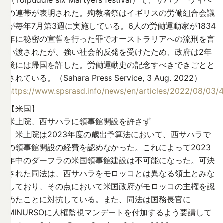
（Tolpuddle six Martyers festival）で、サハラーウィへ
の連帯が表明された。殉教者祭はイギリスの労働組合会議
が毎年7月第3週に実施している。6人の労働運動家が1834
年に秘密の宣誓を行った罪でオーストラリアへの流刑を言
い渡されたが、強い社会的反発を受けたため、政府は2年
後には帰国を許した。労働運動史の記念すべきできごとと
されている。（Sahara Press Service, 3 Aug. 2022）
https://www.spsrasd.info/news/en/articles/2022/08/03/
【米国】
米上院、西サハラに領事館開設を許さず
米上院は2023年度の歳出予算法において、西サハラで
の領事館開設の経費を認めなかった。これによって2023
年中のダーフラの米国領事館建設は不可能になった。可決
された同法は、西サハラをモロッコとは異なる領土とみな
しており、その点において米国政府がモロッコの主権を認
めたことに対抗している。また、同法は国務長官に
MINURSOに人権監視マンデートを付加するよう要請して