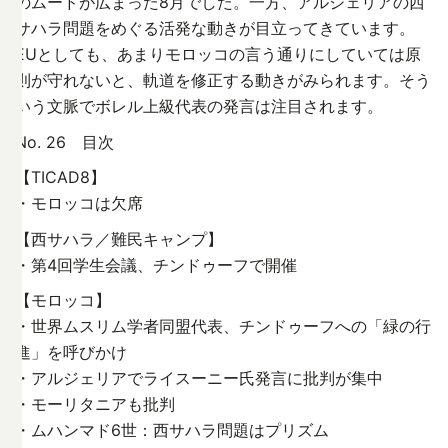
のムードが広まった8月でした。一方、アルジェリアの西
サハラ問題をめぐる活発な動きが目立ってきています。
EUとしても、あまりモロッコの言う通りにしていては原
則が守れないと、軌道を修正する動きがみられます。そう
いう文脈でボレル上級代表の発言は注目されます。
No. 26 目次
【TICAD8】
・モロッコは欠席
【西サハラ／難民キャンプ】
・第4回学生会議、チンドゥーフで開催
【モロッコ】
・世界ムスリム学者同盟代表、チンドゥーフへの「緑の行
進」を呼びかけ
・アルジェリアでライスーニー氏発言に批判が集中
・モーリタニアも批判
・ムハンマド6世：西サハラ問題はプリズム