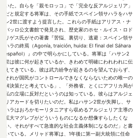
いた。自らを「親モロッコ」で「完全な反アルジェリア」
だと規定する将軍は、その手紙でスペイン領サハラをハサ
ン2世に渡すよう提言した。これらの手紙はアリアス・ナ
バッロ公文書館で発見され、歴史家のホセ・ルイス・ロド
リゲス氏がその著書『苦悩、裏切り、逃避：スペイン領サ
ハラの終焉（Agonía, traición, huida: El final del Sáhara
español）』の中で明らかにしている。将軍は「ハサン2
世は彼に何が起きているか、きわめて明確にわれわれに伝
えてきている。彼は武力紛争が起きるのを望んでおらず、
それが国民がコントロールできなくならないための唯一の
解決策だと考えている」、「外務省、とくにアフリカ局が
私の立場に反対だというのは知っている。彼らはアルジェ
リアカードを切りたいのだ。私はハサン2世が失脚し、サ
ハラはおろかモーリタニアすら収めるアルジェリア主導の
拡大マグレブがどういうものになるか想像すらしたくな
い。それがすべて急進的な社会主義体制になるのだ」と書
いている。メリャド将軍は、1年後に第一副大統領に任命