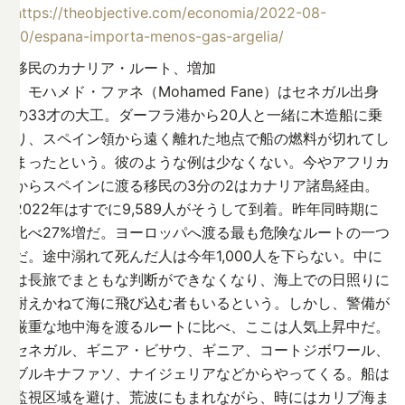
https://theobjective.com/economia/2022-08-
10/espana-importa-menos-gas-argelia/
移民のカナリア・ルート、増加
モハメド・ファネ（Mohamed Fane）はセネガル出身
の33才の大工。ダーフラ港から20人と一緒に木造船に乗
り、スペイン領から遠く離れた地点で船の燃料が切れてし
まったという。彼のような例は少なくない。今やアフリカ
からスペインに渡る移民の3分の2はカナリア諸島経由。
2022年はすでに9,589人がそうして到着。昨年同時期に
比べ27%増だ。ヨーロッパへ渡る最も危険なルートの一つ
だ。途中溺れて死んだ人は今年1,000人を下らない。中に
は長旅でまともな判断ができなくなり、海上での日照りに
耐えかねて海に飛び込む者もいるという。しかし、警備が
厳重な地中海を渡るルートに比べ、ここは人気上昇中だ。
セネガル、ギニア・ビサウ、ギニア、コートジボワール、
ブルキナファソ、ナイジェリアなどからやってくる。船は
監視区域を避け、荒波にもまれながら、時にはカリブ海ま