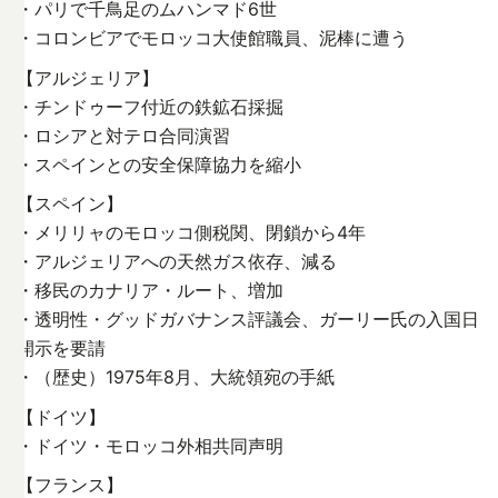
・パリで千鳥足のムハンマド6世
・コロンビアでモロッコ大使館職員、泥棒に遭う
【アルジェリア】
・チンドゥーフ付近の鉄鉱石採掘
・ロシアと対テロ合同演習
・スペインとの安全保障協力を縮小
【スペイン】
・メリリャのモロッコ側税関、閉鎖から4年
・アルジェリアへの天然ガス依存、減る
・移民のカナリア・ルート、増加
・透明性・グッドガバナンス評議会、ガーリー氏の入国日
開示を要請
・（歴史）1975年8月、大統領宛の手紙
【ドイツ】
・ドイツ・モロッコ外相共同声明
【フランス】