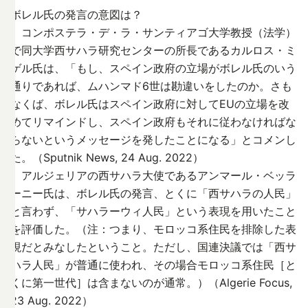
ボレル氏の発言の意図は？
コンポステラ・デ・ラ・サンティアゴ大学教授（法学）
で同大学西サハラ研究センターの所長であるカルロス・ミ
ゲル氏は、「もし、スペイン政府の立場がボレル氏のいう
通りであれば、ムハンマド6世は勘違いをしたのか。さも
なくば、ボレル氏はスペイン政府に対してEUの立場を改
めてリマインドし、スペイン政府もそれに従わなければな
らないというメッセージを発したことになる」とコメンし
た。（Sputnik News, 24 Aug. 2022）
アルジェリアの西サハラ大使であるアンマール・ベッラ
ーニー氏は、ボレル氏の発言、とくに「西サハラの人民」
と言わず、「サハラーウィ人民」という表現を用いたこと
を評価した。（注：つまり、モロッコ系住民を排除した表
現だとみなしたということ。ただし、国連決議では「西サ
ハラ人民」が普通に使われ、その場合モロッコ系住民［と
くに第一世代］は含まないのが通常。）（Algerie Focus,
23 Aug. 2022）