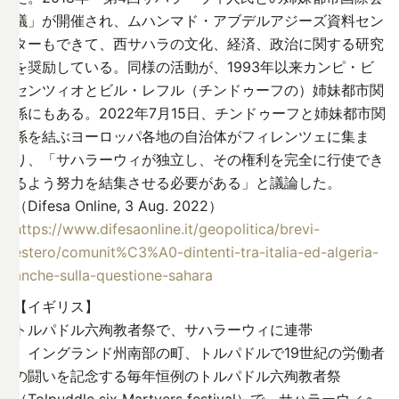
議」が開催され、ムハンマド・アブデルアジーズ資料セン
ターもできて、西サハラの文化、経済、政治に関する研究
を奨励している。同様の活動が、1993年以来カンピ・ビ
センツィオとビル・レフル（チンドゥーフの）姉妹都市関
係にもある。2022年7月15日、チンドゥーフと姉妹都市関
係を結ぶヨーロッパ各地の自治体がフィレンツェに集ま
り、「サハラーウィが独立し、その権利を完全に行使でき
るよう努力を結集させる必要がある」と議論した。
（Difesa Online, 3 Aug. 2022）
https://www.difesaonline.it/geopolitica/brevi-
estero/comunit%C3%A0-dintenti-tra-italia-ed-algeria-
anche-sulla-questione-sahara
【イギリス】
トルパドル六殉教者祭で、サハラーウィに連帯
イングランド州南部の町、トルパドルで19世紀の労働者
の闘いを記念する毎年恒例のトルパドル六殉教者祭