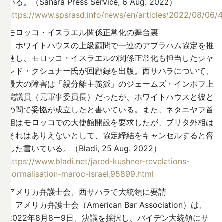
いる。（Sahara Press Service, 6 Aug. 2022）
https://www.spsrasd.info/news/en/articles/2022/08/06/
モロッコ・イスラエル関係正常化の舞台裏
ホワイトハウスの上級顧問で一連のアブラハム協定を推
進し、モロッコ・イスラエルの関係正常化も担当したジャ
レド・クシュナー氏が回顧録を出版。西サハラについて、
最大の障害は「親分離主義派」のジェームズ・インホフ上
院議員（元軍事委員長）だったが、ホワイトハウスと彼と
の間で妥協が成立したと書いている。また、ネタニヤフ首
相はモロッコでの大使館開設を要求したが、ブリタ外相は
それはありえないとして、協定締結をキャンセルすると脅
した書いている。（Bladi, 25 Aug. 2022）
https://www.bladi.net/jared-kushner-revelations-
normalisation-maroc-israel,95899.html
アメリカ弁護士会、西サハラで大統領に要請
アメリカ弁護士会（American Bar Association）は、
2022年8月8ー9日、決議を採択し、バイデン大統領にサ