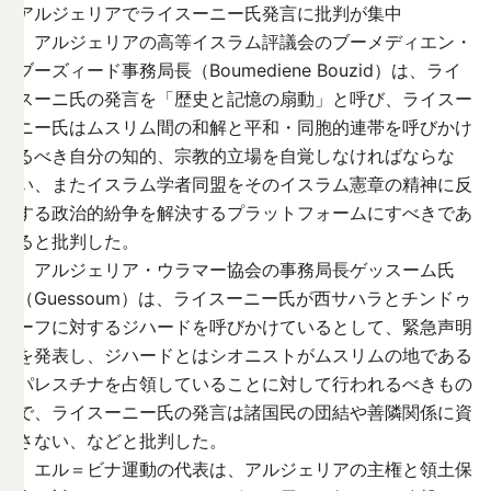
アルジェリアでライスーニー氏発言に批判が集中
アルジェリアの高等イスラム評議会のブーメディエン・
ブーズィード事務局長（Boumediene Bouzid）は、ライ
スーニ氏の発言を「歴史と記憶の扇動」と呼び、ライスー
ニー氏はムスリム間の和解と平和・同胞的連帯を呼びかけ
るべき自分の知的、宗教的立場を自覚しなければならな
い、またイスラム学者同盟をそのイスラム憲章の精神に反
する政治的紛争を解決するプラットフォームにすべきであ
ると批判した。
アルジェリア・ウラマー協会の事務局長ゲッスーム氏
（Guessoum）は、ライスーニー氏が西サハラとチンドゥ
ーフに対するジハードを呼びかけているとして、緊急声明
を発表し、ジハードとはシオニストがムスリムの地である
パレスチナを占領していることに対して行われるべきもの
で、ライスーニー氏の発言は諸国民の団結や善隣関係に資
さない、などと批判した。
エル＝ビナ運動の代表は、アルジェリアの主権と領土保