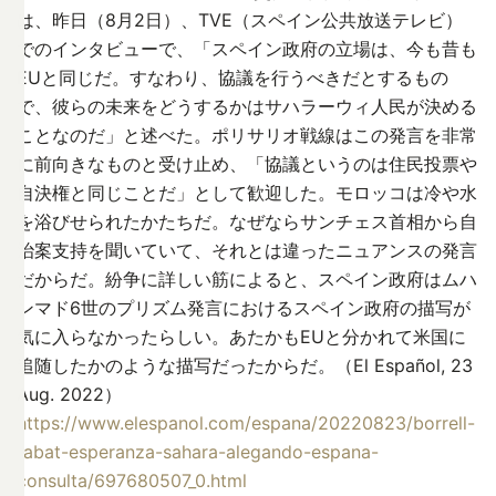
は、昨日（8月2日）、TVE（スペイン公共放送テレビ）
でのインタビューで、「スペイン政府の立場は、今も昔も
EUと同じだ。すなわり、協議を行うべきだとするもの
で、彼らの未来をどうするかはサハラーウィ人民が決める
ことなのだ」と述べた。ポリサリオ戦線はこの発言を非常
に前向きなものと受け止め、「協議というのは住民投票や
自決権と同じことだ」として歓迎した。モロッコは冷や水
を浴びせられたかたちだ。なぜならサンチェス首相から自
治案支持を聞いていて、それとは違ったニュアンスの発言
だからだ。紛争に詳しい筋によると、スペイン政府はムハ
ンマド6世のプリズム発言におけるスペイン政府の描写が
気に入らなかったらしい。あたかもEUと分かれて米国に
追随したかのような描写だったからだ。（El Español, 23
Aug. 2022）
https://www.elespanol.com/espana/20220823/borrell-
rabat-esperanza-sahara-alegando-espana-
consulta/697680507_0.html