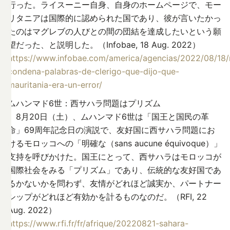
行った。ライスーニー自身、自身のホームページで、モー
リタニアは国際的に認められた国であり、彼が言いたかっ
たのはマグレブの人びとの間の団結を達成したいという願
望だった、と説明した。（Infobae, 18 Aug. 2022）
https://www.infobae.com/america/agencias/2022/08/18
condena-palabras-de-clerigo-que-dijo-que-
mauritania-era-un-error/
ムハンマド6世：西サハラ問題はプリズム
8月20日（土）、ムハンマド6世は「国王と国民の革
命」69周年記念日の演説で、友好国に西サハラ問題にお
けるモロッコへの「明確な（sans aucune équivoque）」
支持を呼びかけた。国王にとって、西サハラはモロッコが
国際社会をみる「プリズム」であり、伝統的な友好国であ
るかないかを問わず、友情がどれほど誠実か、パートナー
シップがどれほど有効かを計るものなのだ。（RFI, 22
Aug. 2022）
https://www.rfi.fr/fr/afrique/20220821-sahara-