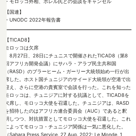
・モロッコ外相、ボレル氏との会談をキャンセル
【国連】
・UNODC 2022年報告書
【TICAD8】
モロッコは欠席
8月27日、28日にチュニスで開催されたTICAD8（第8
回アフリカ開発会議）にサハラ・アラブ民主共和国
（RASD）のブラーヒーム・ガーリー大統領始め一行が出
席した。ホスト国チュニジアのサイード大統領が空港で出
迎え、さらに空港の貴賓室で会談を行った。これを知った
モロッコは、チュニジアに対する抗議として、TICAD8を
欠席し、モロッコ大使を召還した。チュニジアは、RASD
を招待したのはアフリカ連合委員会（AUC）であると釈
明しつつ、対抗措置としてモロッコ大使を召還した。これ
によってモロッコ・チュニジア関係は一気に悪化した。
（Sahara Press Service, 27 Aug. 2022; Le Monde, 1