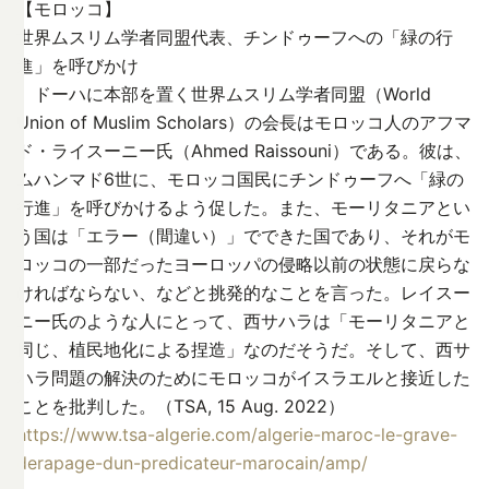
【モロッコ】
世界ムスリム学者同盟代表、チンドゥーフへの「緑の行
進」を呼びかけ
ドーハに本部を置く世界ムスリム学者同盟（World
Union of Muslim Scholars）の会長はモロッコ人のアフマ
ド・ライスーニー氏（Ahmed Raissouni）である。彼は、
ムハンマド6世に、モロッコ国民にチンドゥーフへ「緑の
行進」を呼びかけるよう促した。また、モーリタニアとい
う国は「エラー（間違い）」でできた国であり、それがモ
ロッコの一部だったヨーロッパの侵略以前の状態に戻らな
ければならない、などと挑発的なことを言った。レイスー
ニー氏のような人にとって、西サハラは「モーリタニアと
同じ、植民地化による捏造」なのだそうだ。そして、西サ
ハラ問題の解決のためにモロッコがイスラエルと接近した
ことを批判した。（TSA, 15 Aug. 2022）
https://www.tsa-algerie.com/algerie-maroc-le-grave-
derapage-dun-predicateur-marocain/amp/