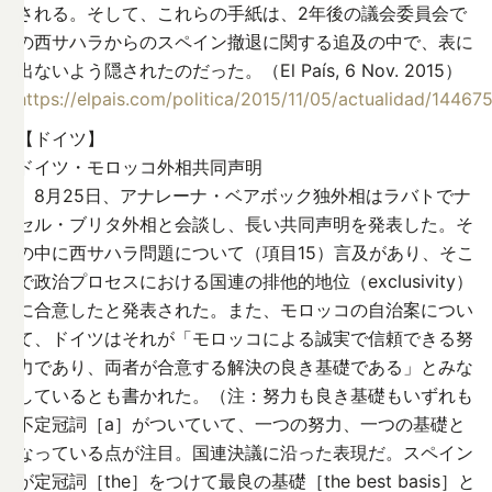
される。そして、これらの手紙は、2年後の議会委員会で
の西サハラからのスペイン撤退に関する追及の中で、表に
出ないよう隠されたのだった。（El País, 6 Nov. 2015）
https://elpais.com/politica/2015/11/05/actualidad/1446
【ドイツ】
ドイツ・モロッコ外相共同声明
8月25日、アナレーナ・ベアボック独外相はラバトでナ
セル・ブリタ外相と会談し、長い共同声明を発表した。そ
の中に西サハラ問題について（項目15）言及があり、そこ
で政治プロセスにおける国連の排他的地位（exclusivity）
に合意したと発表された。また、モロッコの自治案につい
て、ドイツはそれが「モロッコによる誠実で信頼できる努
力であり、両者が合意する解決の良き基礎である」とみな
しているとも書かれた。（注：努力も良き基礎もいずれも
不定冠詞［a］がついていて、一つの努力、一つの基礎と
なっている点が注目。国連決議に沿った表現だ。スペイン
が定冠詞［the］をつけて最良の基礎［the best basis］と