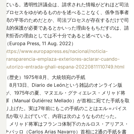
ている。透明性評議会は、請求された情報がどれほど司法
プロセスをゆがめるものかを述べることなく、係争当事者
間の平等のためだとか、司法プロセスが存在するだけで司
法的保護が必要であるとかいった理由をもちだすのは、請
求拒否の理由としては不十分であると述べている。
（Europa Press, 11 Aug. 2022）
https://www.europapress.es/nacional/noticia-
transparencia-emplaza-exteriores-aclarar-cuando-
autorizo-entrada-ghali-espana-20220811110749.html
（歴史）1975年8月、大統領宛の手紙
8月13日、Diario de Leónという雑誌のオンライン版
が、1975年の夏、マヌエル・グティエレス・メリャド将
軍（Manual Gutiérrez Mellado）が首相に宛てた手紙を取
り上げた。実は7年前にもこの手紙のことはエル＝パイス
紙が取り上げていて、内容は次のようなものだった。
メリャド将軍はフランコ体制下のカルロス・アリアス・
ナバッロ（Carlos Arias Navarro）首相に2通の手紙を書