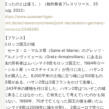
言ったのとは違う。）（独外務省プレスリリース、25
Aug. 2022）
https://www.auswaertiges-
amt.de/en/newsroom/news/joint-declaration-germany-
morocco/2548280
【フランス】
モロッコ国王の城
セーヌ・エ・マルヌ県（Saine et Marne）のグレッツ・
アルメンヴィイェール（Gretz-Armainvilliers）にあるお
城の所有者はムハンマド6世モロッコ国王だ。1984年ロー
トシルト家（＝ロスチャイルド）が売りに出し、ハサン2
世が購入した。8,000平米の土地に立つ城には100室もの
部屋がある。ハサン2世は2億フランをかけて改修し、
1,343平米の建物を付け足した。ハサン2世はついぞこの城
に来ることはなかった。亡命先として考えていたのかも知
れない。1999年、70才で亡くなった国王の後を継いだム
ハンマド6世は2008年に城を分割し、2億ユーロで売りに