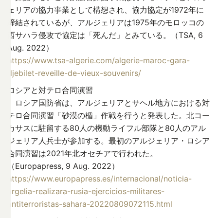
ェリアの協力事業として構想され、協力協定が1972年に
締結されているが、アルジェリアは1975年のモロッコの
西サハラ侵攻で協定は「死んだ」とみている。（TSA, 6
Aug. 2022）
https://www.tsa-algerie.com/algerie-maroc-gara-
djebilet-reveille-de-vieux-souvenirs/
ロシアと対テロ合同演習
ロシア国防省は、アルジェリアとサヘル地方における対
テロ合同演習「砂漠の楯」作戦を行うと発表した。北コー
カサスに駐留する80人の機動ライフル部隊と80人のアル
ジェリア人兵士が参加する。最初のアルジェリア・ロシア
合同演習は2021年北オセチアで行われた。
（Europapress, 9 Aug. 2022）
https://www.europapress.es/internacional/noticia-
argelia-realizara-rusia-ejercicios-militares-
antiterroristas-sahara-20220809072115.html