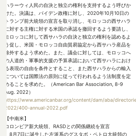
ハラーウィ人民の自決と独立の権利を支持するよう呼びか
けた。決議は、バイデン政権に対し、2020年10月10日の
トランプ前大統領の宣言を取り消し、モロッコの西サハラ
に対する主権に対する米国の承認を撤回するよう要請し、
モロッコに対して西サハラの自決と独立の権利を認めるよ
う促し、米国・モロッコ自由貿易協定から西サハラ産品を
除外するよう求めた。また、議会に対しては、モロッコへ
の人道的・軍事的支援の予算承認において西サハラにおけ
る表現の自由を条件とすること、また西サハラからの輸入
については国際法の原則に従って行われるよう法制度を定
めることを求めた。（American Bar Association, 8-9
Aug. 2022）
https://www.americanbar.org/content/dam/aba/directorie
2022/400-annual-2022.pdf
【中南米】
コロンビア新大統領、RASDとの関係継続を宣言
8月7日に誕生した左派系のグスタボ・ペトロ大統領の