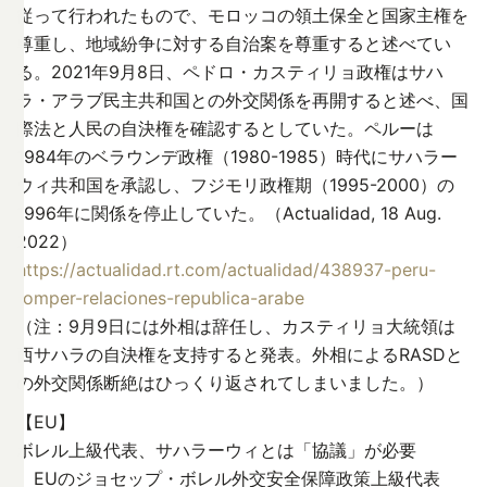
従って行われたもので、モロッコの領土保全と国家主権を
尊重し、地域紛争に対する自治案を尊重すると述べてい
る。2021年9月8日、ペドロ・カスティリョ政権はサハ
ラ・アラブ民主共和国との外交関係を再開すると述べ、国
際法と人民の自決権を確認するとしていた。ペルーは
1984年のベラウンデ政権（1980-1985）時代にサハラー
ウィ共和国を承認し、フジモリ政権期（1995-2000）の
1996年に関係を停止していた。（Actualidad, 18 Aug.
2022）
https://actualidad.rt.com/actualidad/438937-peru-
romper-relaciones-republica-arabe
（注：9月9日には外相は辞任し、カスティリョ大統領は
西サハラの自決権を支持すると発表。外相によるRASDと
の外交関係断絶はひっくり返されてしまいました。）
【EU】
ボレル上級代表、サハラーウィとは「協議」が必要
EUのジョセップ・ボレル外交安全保障政策上級代表