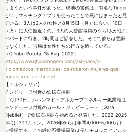
しまうという事件があった。現地の警察は、有名なTinder
というマッチングアプリを使ったことで罠にはまったと見
ている。3人は2人の女性と8月15日（月）に会い、16日
（火）に大使館近くの、3人の大使館職員のうち1人が住む
アパートに行き、2時間ほど話をした。そこで彼らは意識
をなくした。当局は女性たちの行方を追っている。
（Q’hubo Bototá, 18 Aug. 2022）
https://www.qhubobogota.com/asi-paso/a-
diplomaticos-marroquies-los-robaron-mujeres-que-
conocieron-por-tinder/
【アルジェリア】
チンドゥーフ付近の鉄鉱石採掘
7月30日、ムハンマド・アルカーブエネルギー鉱業相は
チンドゥーフ付近のガール・ジェビーラート（Gara
Djebilet）で鉄鉱石採掘を始めると発表した。2022-2025
年には300万トン、2026年からは年間4,000-5,000万ト
ン採掘する。この鉄鉱石採掘事業は長年モロッコとアルジ