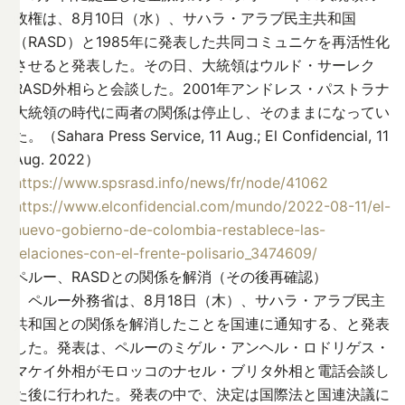
政権は、8月10日（水）、サハラ・アラブ民主共和国
（RASD）と1985年に発表した共同コミュニケを再活性化
させると発表した。その日、大統領はウルド・サーレク
RASD外相らと会談した。2001年アンドレス・パストラナ
大統領の時代に両者の関係は停止し、そのままになってい
た。（Sahara Press Service, 11 Aug.; El Confidencial, 11
Aug. 2022）
https://www.spsrasd.info/news/fr/node/41062
https://www.elconfidencial.com/mundo/2022-08-11/el-
nuevo-gobierno-de-colombia-restablece-las-
relaciones-con-el-frente-polisario_3474609/
ペルー、RASDとの関係を解消（その後再確認）
ペルー外務省は、8月18日（木）、サハラ・アラブ民主
共和国との関係を解消したことを国連に通知する、と発表
した。発表は、ペルーのミゲル・アンヘル・ロドリゲス・
マケイ外相がモロッコのナセル・ブリタ外相と電話会談し
た後に行われた。発表の中で、決定は国際法と国連決議に