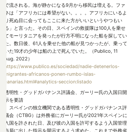
で流される。海が静かになる9月から移民は増える。ファ
ネは「アフリカには希望がない。。。。アフリカにいるよ
り死ぬ目に会ってもここに来た方がいいというやつもい
る」と言った。その日、スペインの救援隊は100人を乗せ
てモーリタニアを発ったが行方不明になった船を探してい
た。数日後、61人を乗せた他の船が見つかったが、乗って
いた19才の少年は船の上で死んでいた。（Publico, 11
Aug. 2022）
https://www.publico.es/sociedad/nadie-detenerlos-
migrantes-africanos-ponen-rumbo-islas-
canarias.html#analytics-seccion:listado
透明性・グッドガバナンス評議会、ガーリー氏の入国日開
示を要請
スペインの独立機関である透明性・グッドガバナンス評
議会（CTBG）は外務省にガーリー氏が2021年スペインに
入国を許された日、及び彼の入国を許可するよう入国管理
当局に出した指示を開示するよう求めた。これまで外務省