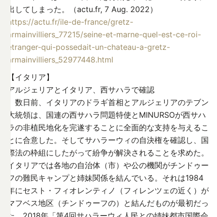
出してしまった。（actu.fr, 7 Aug. 2022）
https://actu.fr/ile-de-france/gretz-
armainvilliers_77215/seine-et-marne-quel-est-ce-roi-
etranger-qui-possedait-un-chateau-a-gretz-
armainvilliers_52977448.html
【イタリア】
アルジェリアとイタリア、西サハラで確認
数日前、イタリアのドラギ首相とアルジェリアのテブン
大統領は、国連の西サハラ問題特使とMINURSOが西サハ
ラの非植民地化を完遂することに全面的な支持を与えるこ
とに合意した。そしてサハラーウィの自決権を確認し、国
際法の枠組にしたがって紛争が解決されることを求めた。
イタリアでは各地の自治体（市）や公の機関がチンドゥー
フの難民キャンプと姉妹関係を結んでいる。それは1984
年にセスト・フィオレンティノ（フィレンツェの近く）が
マフベス地区（チンドゥーフの）と結んだものが最初だっ
た。2018年「第4回サハラーウィ人民との姉妹都市国際会