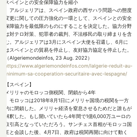
スペインとの安全保障協力を縮小
アルジェリアは、スペイン政府の西サハラ問題への態度
変更に関しての圧力強化の一環として、スペインとの安全
保障協力を最低限のものにすることを決定した。協力分野
は対テロ対策、犯罪者の裁判、不法移民の取り締まりを含
む。アルジェリアは3月にスペイン大使を召還し、6月に
はスペインとの貿易を停止し、友好協力協定を停止した。
（Algeriemondeinfos, 23 Aug. 2022）
https://www.algeriemondeinfos.com/lalgerie-reduit-au-
minimum-sa-cooperation-securitaire-avec-lespagne/
【スペイン】
メリリャのモロッコ側税関、閉鎖から4年
モロッコは2018年8月1日にメリリャ国境の税関を一方
的に閉鎖した。メリリャ経済を窒息させるためだと誰もが
解釈した。もし開いていたら4年間で1億6,000万ユーロの
取引高となっていただろう。サンチェス首相がモロッコ国
王と会談した後、4月7日、政府は税関再開に向けて動く