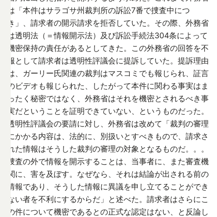
は「本件はサラゴサ州裁判所の訴訟7番で捜査中につ
き」、請求者の開示請求を拒否していた。その際、外務省
は透明法（＝情報開示法）及び訴訟手続法304条によって
機密保持の責任があるとしてきた。この外務省の回答を不
服として請求者は透明性評議会に提訴していた。提訴理由
は、ガーリー氏関連の裁判はマスコミでも報じられ、証言
のビデオも報じられた、したがって本件に関わる事実はま
ったく秘密ではなく、外務省はそれを機密とされるべき事
実だということを証明できていない、というものだった。
透明性評議会の要請に対し、外務省は改めて「裁判の審理
にかかる内容は、法的に、別扱いとすべきもので、請求さ
れた情報はそうした裁判の審理の対象となるものだ。。。
捜査の外で情報を開示することは、当事者に、また審査機
関に、害を及ぼす。なぜなら、それは結論が出される前の
情報であり、そうした情報に異議を申し立てることができ
ない者を不利にするからだ」と述べた。請求者はさらにこ
の件について機密であるとの正式な認定はない、と反論し