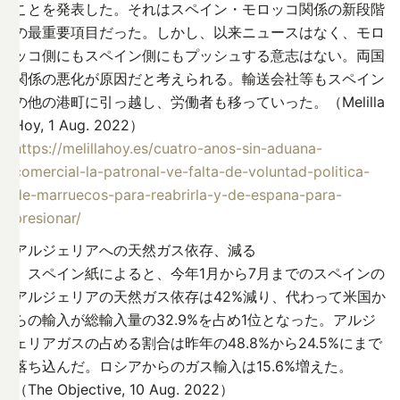
ことを発表した。それはスペイン・モロッコ関係の新段階
の最重要項目だった。しかし、以来ニュースはなく、モロ
ッコ側にもスペイン側にもプッシュする意志はない。両国
関係の悪化が原因だと考えられる。輸送会社等もスペイン
の他の港町に引っ越し、労働者も移っていった。（Melilla
Hoy, 1 Aug. 2022）
https://melillahoy.es/cuatro-anos-sin-aduana-
comercial-la-patronal-ve-falta-de-voluntad-politica-
de-marruecos-para-reabrirla-y-de-espana-para-
presionar/
アルジェリアへの天然ガス依存、減る
スペイン紙によると、今年1月から7月までのスペインの
アルジェリアの天然ガス依存は42%減り、代わって米国か
らの輸入が総輸入量の32.9%を占め1位となった。アルジ
ェリアガスの占める割合は昨年の48.8%から24.5%にまで
落ち込んだ。ロシアからのガス輸入は15.6%増えた。
（The Objective, 10 Aug. 2022）