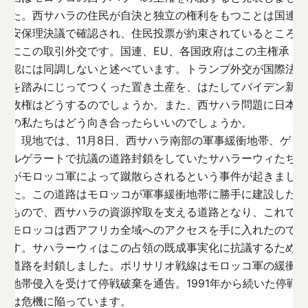
た。西サハラの住民が自決と独立の権利をもつことは国連
安保理決議で確認され、住民投票が約束されているところ
にこの取引外交です。国連、EU、各国政府はこの主権承
認には同調しないと述べています。トランプ外交が国際法
を踏みにじってつくった置き土産を、はたしてバイデン新
政権はどうするのでしょうか。また、西サハラ問題に日本
の私たちはどう向き合ったらいいのでしょうか。
現地では、11月8日、西サハラ南部の軍事緩衝地帯、ゲ
ルゲラートで抗議の道路封鎖をしていたサハラーウィたち
がモロッコ軍によって蹴散らされるという事件が起きまし
た。この道路はモロッコが軍事緩衝地帯に勝手に建設した
もので、西サハラの資源搾取を支える道路となり、これで
モロッコは西アフリカ全域へのアクセスを手に入れたので
す。サハラーウィはこの占領の既成事実化に抗議するため
道路を封鎖しました。ポリサリオ戦線はモロッコ軍の緩衝
地帯侵入を受けて停戦破棄を通告。1991年から続いた停戦
は危機に陥っています。