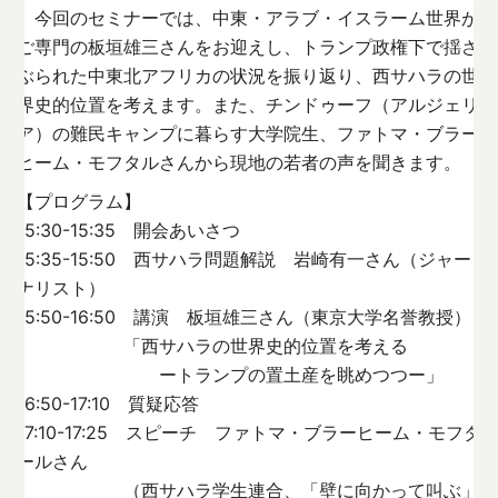
今回のセミナーでは、中東・アラブ・イスラーム世界が
ご専門の板垣雄三さんをお迎えし、トランプ政権下で揺さ
ぶられた中東北アフリカの状況を振り返り、西サハラの世
界史的位置を考えます。また、チンドゥーフ（アルジェリ
ア）の難民キャンプに暮らす大学院生、ファトマ・ブラー
ヒーム・モフタルさんから現地の若者の声を聞きます。
【プログラム】
15:30-15:35 開会あいさつ
15:35-15:50 西サハラ問題解説 岩崎有一さん（ジャー
ナリスト）
15:50-16:50 講演 板垣雄三さん（東京大学名誉教授）
「西サハラの世界史的位置を考える
ートランプの置土産を眺めつつー」
16:50-17:10 質疑応答
17:10-17:25 スピーチ ファトマ・ブラーヒーム・モフタ
ールさん
（西サハラ学生連合、「壁に向かって叫ぶ」