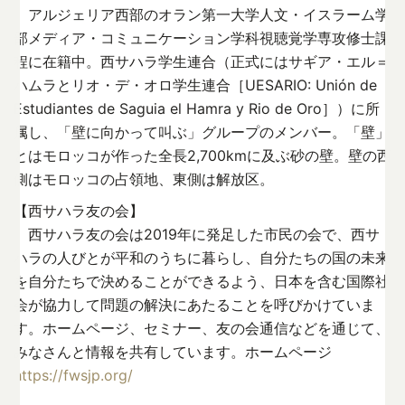
アルジェリア西部のオラン第一大学人文・イスラーム学
部メディア・コミュニケーション学科視聴覚学専攻修士課
程に在籍中。西サハラ学生連合（正式にはサギア・エル＝
ハムラとリオ・デ・オロ学生連合［UESARIO: Unión de
Estudiantes de Saguia el Hamra y Rio de Oro］）に所
属し、「壁に向かって叫ぶ」グループのメンバー。「壁」
とはモロッコが作った全長2,700kmに及ぶ砂の壁。壁の西
側はモロッコの占領地、東側は解放区。
【西サハラ友の会】
西サハラ友の会は2019年に発足した市民の会で、西サ
ハラの人びとが平和のうちに暮らし、自分たちの国の未来
を自分たちで決めることができるよう、日本を含む国際社
会が協力して問題の解決にあたることを呼びかけていま
す。ホームページ、セミナー、友の会通信などを通じて、
みなさんと情報を共有しています。ホームページ
https://fwsjp.org/