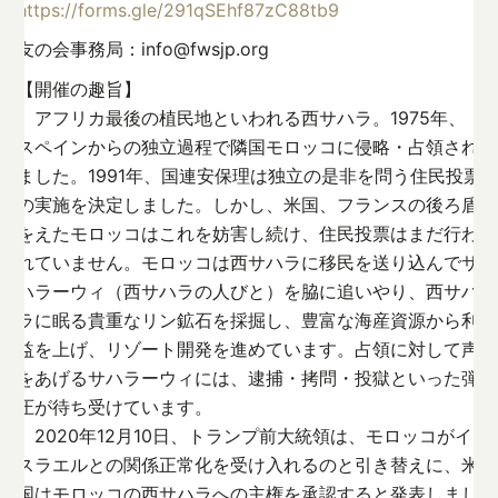
https://forms.gle/291qSEhf87zC88tb9
友の会事務局：info@fwsjp.org
【開催の趣旨】
アフリカ最後の植民地といわれる西サハラ。1975年、
スペインからの独立過程で隣国モロッコに侵略・占領され
ました。1991年、国連安保理は独立の是非を問う住民投票
の実施を決定しました。しかし、米国、フランスの後ろ盾
をえたモロッコはこれを妨害し続け、住民投票はまだ行わ
れていません。モロッコは西サハラに移民を送り込んでサ
ハラーウィ（西サハラの人びと）を脇に追いやり、西サハ
ラに眠る貴重なリン鉱石を採掘し、豊富な海産資源から利
益を上げ、リゾート開発を進めています。占領に対して声
をあげるサハラーウィには、逮捕・拷問・投獄といった弾
圧が待ち受けています。
2020年12月10日、トランプ前大統領は、モロッコがイ
スラエルとの関係正常化を受け入れるのと引き替えに、米
国はモロッコの西サハラへの主権を承認すると発表しまし