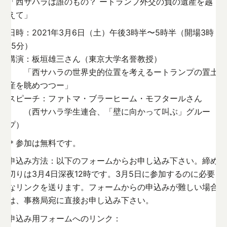
「西サハラは誰のもの？ ートランプ外交の負の遺産を越
えて」
日時：2021年3月6日（土）午後3時半〜5時半（開場3時
15分）
講演：板垣雄三さん（東京大学名誉教授）
「西サハラの世界史的位置を考えるートランプの置土
産を眺めつつー」
スピーチ：ファトマ・ブラーヒーム・モフタールさん
（西サハラ学生連合、「壁に向かって叫ぶ」グルー
プ）
＊参加は無料です。
申込み方法：以下のフォームからお申し込み下さい。締め
切りは3月4日深夜12時です。3月5日に参加するのに必要
なリンクを送ります。フォームからの申込みが難しい場合
は、事務局宛に直接お申し込み下さい。
申込み用フォームへのリンク：