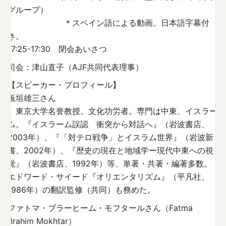
グループ）
＊スペイン語による動画。日本語字幕付
き。
17:25-17:30 閉会あいさつ
司会：津山直子（AJF共同代表理事）
【スピーカー・プロフィール】
板垣雄三さん
東京大学名誉教授。文化功労者。専門は中東、イスラー
ム。『イスラーム誤認 衝突から対話へ』（岩波書店、
2003年）、『「対テロ戦争」とイスラム世界』（岩波新
書、2002年）、『歴史の現在と地域学ー現代中東への視
覚』（岩波書店、1992年）等、単著・共著・編著多数。
エドワード・サイード『オリエンタリズム』（平凡社、
1986年）の翻訳監修（共同）も務めた。
ファトマ・ブラーヒーム・モフタールさん（Fatma
Brahim Mokhtar）