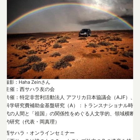
撮影：Haha Zeinさん
主催：西サハラ友の会
共催：特定非営利活動法人 アフリカ日本協議会（AJF）、
科学研究費補助金基盤研究（A）：トランスナショナル時
代の人間と「祖国」の関係性をめぐる人文学的、領域横断
的研究（代表・岡真理）
西サハラ・オンラインセミナー