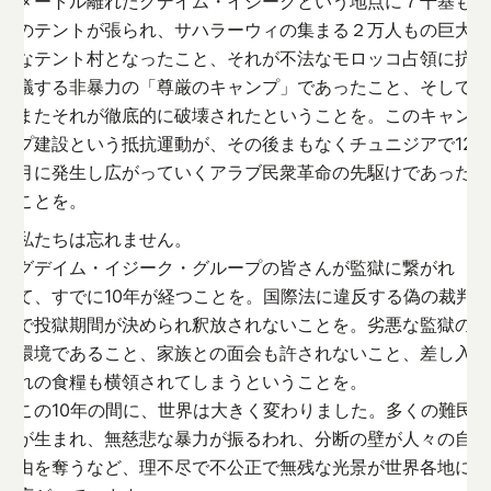
メートル離れたグデイム・イジークという地点に７千基も
のテントが張られ、サハラーウィの集まる２万人もの巨大
なテント村となったこと、それが不法なモロッコ占領に抗
議する非暴力の「尊厳のキャンプ」であったこと、そして
またそれが徹底的に破壊されたということを。このキャン
プ建設という抵抗運動が、その後まもなくチュニジアで12
月に発生し広がっていくアラブ民衆革命の先駆けであった
ことを。
私たちは忘れません。
グデイム・イジーク・グループの皆さんが監獄に繋がれ
て、すでに10年が経つことを。国際法に違反する偽の裁判
で投獄期間が決められ釈放されないことを。劣悪な監獄の
環境であること、家族との面会も許されないこと、差し入
れの食糧も横領されてしまうということを。
この10年の間に、世界は大きく変わりました。多くの難民
が生まれ、無慈悲な暴力が振るわれ、分断の壁が人々の自
由を奪うなど、理不尽で不公正で無残な光景が世界各地に