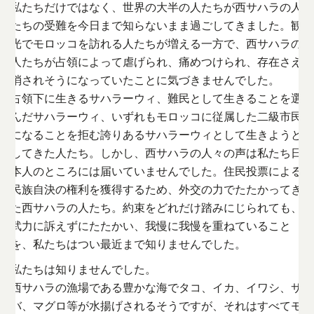
私たちだけではなく、世界の大半の人たちが西サハラの人
たちの受難を今日まで知らないまま過ごしてきました。観
光でモロッコを訪れる人たちが増える一方で、西サハラの
人たちが占領によって虐げられ、痛めつけられ、存在さえ
消されそうになっていたことに気づきませんでした。
占領下に生きるサハラーウィ、難民として生きることを選
んだサハラーウィ、いずれもモロッコに従属した二級市民
になることを拒む誇りあるサハラーウィとして生きようと
してきた人たち。しかし、西サハラの人々の声は私たち日
本人のところには届いていませんでした。住民投票による
民族自決の権利を獲得するため、外交の力でたたかってき
た西サハラの人たち。約束をどれだけ踏みにじられても、
武力に訴えずにたたかい、我慢に我慢を重ねていること
を、私たちはつい最近まで知りませんでした。
私たちは知りませんでした。
西サハラの漁場である豊かな海でタコ、イカ、イワシ、サ
バ、マグロ等が水揚げされるそうですが、それはすべてモ