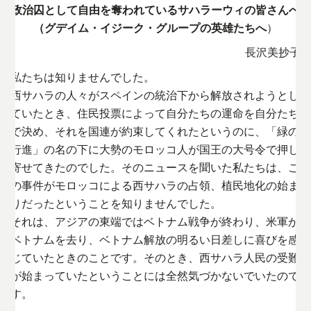
政治囚として自由を奪われているサハラーウィの皆さんへ
（グデイム・イジーク・グループの英雄たちへ
）
長沢美抄子
私たちは知りませんでした。
西サハラの人々がスペインの統治下から解放されようとし
ていたとき、住民投票によって自分たちの運命を自分たち
で決め、それを国連が約束してくれたというのに、「緑の
行進」の名の下に大勢のモロッコ人が国王の大号令で押し
寄せてきたのでした。そのニュースを聞いた私たちは、こ
の事件がモロッコによる西サハラの占領、植民地化の始ま
りだったということを知りませんでした。
それは、アジアの東端ではベトナム戦争が終わり、米軍が
ベトナムを去り、ベトナム解放の明るい日差しに喜びを感
じていたときのことです。そのとき、西サハラ人民の受難
が始まっていたということには全然気づかないでいたので
す。