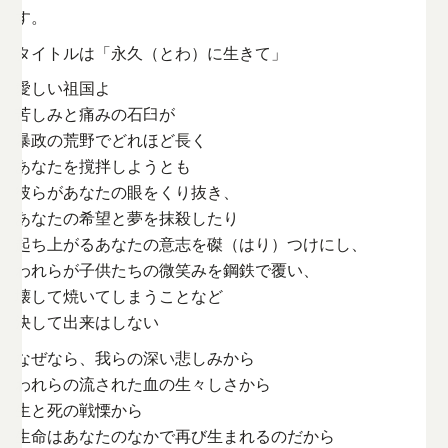
す。
タイトルは「永久（とわ）に生きて」
愛しい祖国よ
苦しみと痛みの石臼が
暴政の荒野でどれほど長く
あなたを撹拌しようとも
彼らがあなたの眼をくり抜き、
あなたの希望と夢を抹殺したり
起ち上がるあなたの意志を磔（はり）つけにし、
われらが子供たちの微笑みを鋼鉄で覆い、
壊して焼いてしまうことなど
決して出来はしない
なぜなら、我らの深い悲しみから
われらの流された血の生々しさから
生と死の戦慄から
生命はあなたのなかで再び生まれるのだから