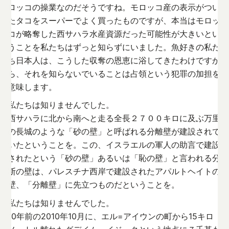
ロッコの操業なのだそうですね。モロッコ産の表示がつい
たタコをスーパーでよく買ったものですが、本当はモロッ
コが略奪した西サハラ水産資源だった可能性が大きいとい
うことを私たちはずっと知らずにいました。魚好きの私た
ち日本人は、こうした収奪の恩恵に浴してきたわけですか
ら、それを知らないでいることは占領という犯罪の加担を
意味します。
私たちは知りませんでした。
西サハラに北から南へと走る全長２７００キロに及ぶ万里
の長城のような「砂の壁」と呼ばれる分離壁が建設されて
いたということを。この、イスラエルの軍人の助言で建設
されたという「砂の壁」あるいは「恥の壁」と言われる分
断の壁は、パレスチナ西岸で建設されたアパルトヘイトの
壁、「分離壁」に先立つものだということを。
私たちは知りませんでした。
10年前の2010年10月に、エル=アイウンの町から15キロ