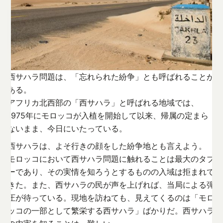
西サハラ問題は、「忘れられた紛争」とも呼ばれることが
ある。
アフリカ北西部の「西サハラ」と呼ばれる地域では、
1975年にモロッコが入植を開始して以来、帰属の定まら
ないまま、今日にいたっている。
西サハラは、よそ行きの顔をした紛争地とも言えよう。
モロッコにおいて西サハラ問題に触れることは最大のタブ
ーであり、その実情を知ろうとするものの入域は拒まれて
きた。また、西サハラの民が声を上げれば、当局による弾
圧が待っている。現地を訪ねても、見えてくるのは「モロ
ッコの一部として繁栄する西サハラ」ばかりだ。西サハラ